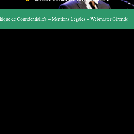
itique de Confidentialités
–
Mentions Légales
–
Webmaster Gironde