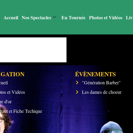
Accueil
Nos Spectacles
En Tournée
Photos et Vidéos
Liv
IGATION
ÉVÈNEMENTS
ueil
"Génération Barber"
tos et Vidéos
Les dames de choeur
re d'or
tact et Fiche Techique