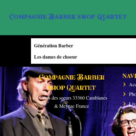
Compagnie Barber shop Quartet
Génération Barber
Les dames de choeur
NAV
Compagnie Barber
Acc
shop Quartet
Pho
4 Côtes des soeurs 33360 Camblanes
Liv
& Meynac France
Con